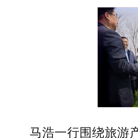
马浩一行围绕旅游