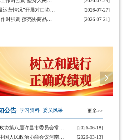
刘保新在督导调研防汛抗旱工作时强调 坚持人民至上 发挥政协优势 在防汛抗旱工作中贡献政协力量
[2026-07-29]
市政协围绕“我市村史馆建设运营情况”开展对口协商调研
[2026-07-27]
刘保新在长葛市调研政协工作时强调 擦亮协商品牌 推动政协工作走深走实
[2026-07-21]
树立和践行正确政绩观
委员
知公告
学习资料
委员风采
更多>>
政协第八届许昌市委员会常务委员会第二十一次会议通过有关人事事项
[2026-06-18]
中国人民政治协商会议河南省许昌市委员会2026年度部门预算
[2026-03-13]