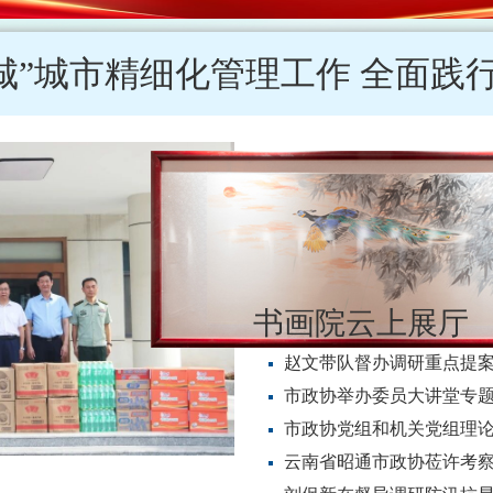
政协要闻
时政新闻
江西省南昌市政协莅许考
田秋琴带队督办调研重点
书画院云上展
赵文带队督办调研重点提
市政协举办委员大讲堂专
云南省昭通市政协莅许考