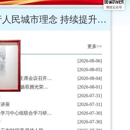
杨小菁张庆一调研“幸福莲城”城市精细化管理工作 全面践行人民城市理念 持续提升城市管理精细化水平
更多>>
察
[2026-08-06]
提案
[2026-08-05]
市政协党组扩大会议暨八届六十二次主席会议召开 刘保新主持并讲话
[2026-08-04]
刘保新带队走访慰问驻许部队官兵 弘扬双拥光荣传统 巩固军政军民团结良好局面
[2026-08-01]
厅
案
[2026-07-31]
题讲座
[2026-07-31]
市政协党组和机关党组理论学习中心组联合学习研讨会召开 刘保新主持并讲话
[2026-07-30]
察
[2026-07-30]