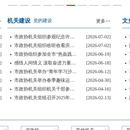
机关建设
文
党的建设
>
更多>>
]
市政协机关组织参观纪念许昌撤地建市40周年档案文化主题展
[2026-07-02]
]
市政协机关组织收听收看庆祝中国共产党成立105周年大会
[2026-07-02]
]
市政协组织参加全市“热血践初心，奉献显担当”无偿献血活动
[2026-06-19]
]
感悟人间情义 汲取奋进力量——许昌市政协机关组织观影活动
[2026-06-18]
]
市政协机关举办“青年学习沙龙”活动
[2026-06-12]
]
市政协机关举办春季趣味运动会
[2026-04-30]
]
市政协机关组织机关干部参观全民国家安全教育日主题展览
[2026-04-16]
]
市政协机关党组召开2025年度民主生活会 蔚钟声主持并讲话
[2026-02-13]